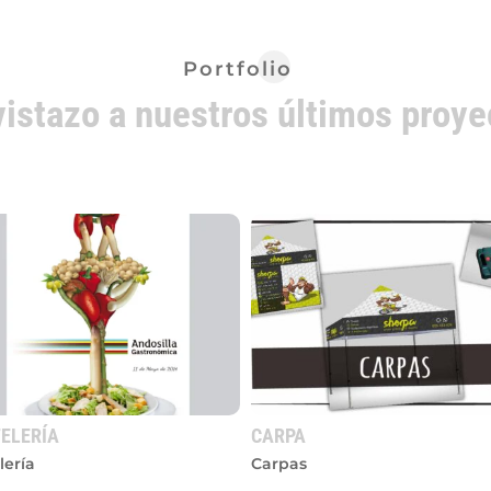
Portfolio
vistazo a nuestros últimos proye
ELERÍA
CARPA
lería
Carpas