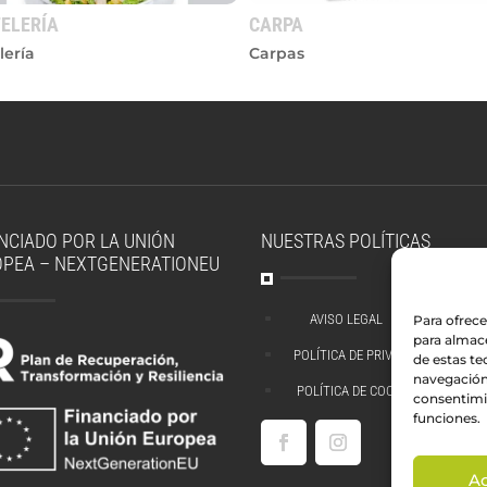
ELERÍA
CARPA
lería
Carpas
NCIADO POR LA UNIÓN
NUESTRAS POLÍTICAS
OPEA – NEXTGENERATIONEU
AVISO LEGAL
^
Para ofrece
para almace
POLÍTICA DE PRIVACIDAD
^
de estas t
navegación 
POLÍTICA DE COOKIES
^
consentimie
funciones.
A