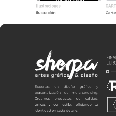
Ilustraciones
CART
Ilustración
Carte
FINA
EUR
Expertos en diseño gráfico y
personalización de merchandising.
Creamos productos de calidad,
únicos y con estilo, reflejando tu
identidad en cada detalle.