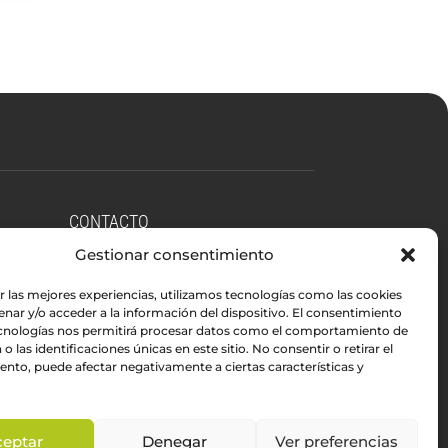
CONTACTO
Gestionar consentimiento
r las mejores experiencias, utilizamos tecnologías como las cookies

felix@sherpads.com
nar y/o acceder a la información del dispositivo. El consentimiento
ecnologías nos permitirá procesar datos como el comportamiento de
o las identificaciones únicas en este sitio. No consentir o retirar el

605 493 409
nto, puede afectar negativamente a ciertas características y
}
Lu-Vie: 7.00-17.00
ceptar
Denegar
Ver preferencias