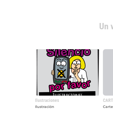
Un 
Ilustraciones
CART
Ilustración
Carte