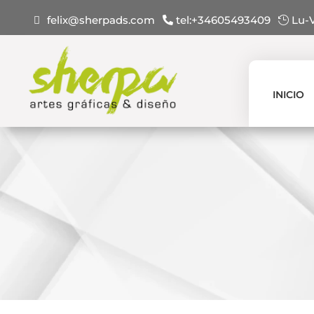
felix@sherpads.com
tel:+34605493409
Lu-V
INICIO