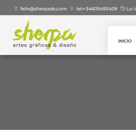
felix@sherpads.com
tel:+34605493409
Lu-V
INICIO